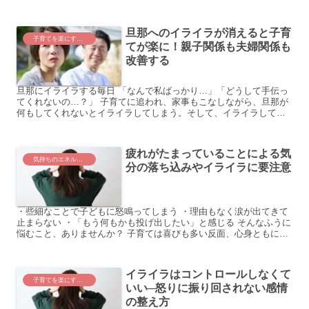
子どもと向き合いたい。でも、毎日家事に育児に忙しく、さらに...
旦那へのイライラが消えると子育
子育てを楽にするコツ
てが楽に！親子関係も夫婦関係も
改善する
旦那にイライラする毎日 「なんで私ばっかり…」「どうして手伝っ
てくれないの…？」 子育てに追われ、家事もこなしながら、旦那が
何もしてくれないとイライラしてしまう。そして、イライラしてい
るから怒りの矛先が子供にも向いてしまう。そんなことありま...
疲れがたまっていることによる気
気持ちのエネルギー切れ
分の落ち込みやイライラに要注意
・些細なことで子どもに怒鳴ってしまう ・理由もなく涙が出てきて
止まらない ・「もう何もかも投げ出したい」と感じる そんなふうに
悩むこと、ありませんか？ 子育ては喜びも多い反面、心身ともに疲
労が蓄積していくもの。 そんな疲れが限界に達すると、...
イライラはコントロールしなくて
子育てを楽にするコツ
いい─怒りに振り回されない感情
の整え方