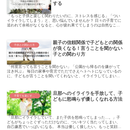
する
「もっと子供と楽しく関わりたいのに、ストレスを感じる」「つい
イライラしてしまう」と、思い悩んでいませんか？ 日々の子育てに
追われて余裕がなくなると、心が疲れ果ててしまうのは自然なこと
です。 しかし、少しの工夫で子育てのストレスを和らげ、親子...
親子の信頼関係で子どもとの関係
子供との関わり方
が良くなる！言うことを聞かない
子との関わり方
「何度言っても言うことを聞かない」「公園から帰るのを嫌がって
泣き叫ぶ」 毎日の家事や育児でただでさえヘトヘトになっているの
に、子どもが言うことを聞いてくれないと、イライラしてしまい、
疲れもたまってしまいますよね。 結論、親子の信頼関係がよく...
旦那へのイライラを手放して、子
子育てを楽にするコツ
どもに怒鳴らず優しくなれる方法
「旦那にイライラしていて、また子供を怒鳴ってしまった…。」子
どもがちょっとぐずっただけなのに、ついキツく当たってしまい、
自己嫌悪でいっぱいになる。 本当は優しく接したい。もっと笑顔で