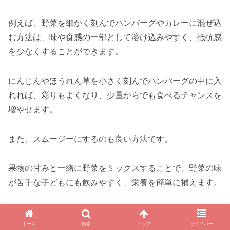
例えば、野菜を細かく刻んでハンバーグやカレーに混ぜ込
む方法は、味や食感の一部として溶け込みやすく、抵抗感
を少なくすることができます。
にんじんやほうれん草を小さく刻んでハンバーグの中に入
れれば、彩りもよくなり、少量からでも食べるチャンスを
増やせます。
また、スムージーにするのも良い方法です。
果物の甘みと一緒に野菜をミックスすることで、野菜の味
が苦手な子どもにも飲みやすく、栄養を簡単に補えます。
バナナやリンゴなどの甘みのあるフルーツと合わせて、ほ
ホーム
検索
トップ
サイドバー
うれん草や小松菜などの緑の葉野菜を混ぜれば、見た目も